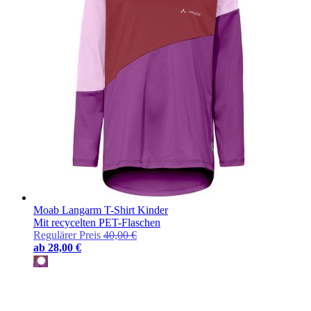
Moab Langarm T-Shirt Kinder
Mit recycelten PET-Flaschen
Regulärer Preis
40,00 €
ab
28,00 €