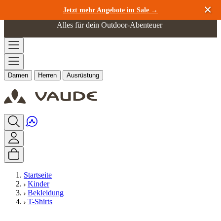
Zum Inhalt springen
Jetzt mehr Angebote im Sale →
Alles für dein Outdoor-Abenteuer
Damen
Herren
Ausrüstung
Startseite
Kinder
Bekleidung
T-Shirts