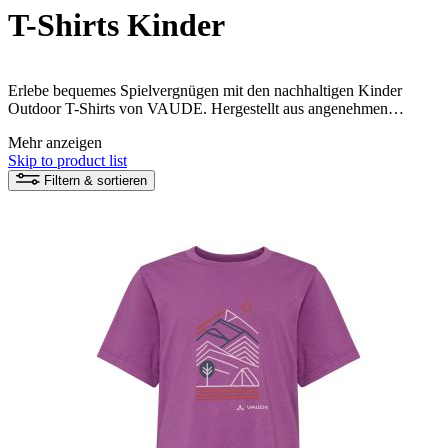
T-Shirts Kinder
Erlebe bequemes Spielvergnügen mit den nachhaltigen Kinder
Outdoor T-Shirts von VAUDE. Hergestellt aus angenehmen
Materialien, sorgen diese T-Shirts für den perfekten Tragekomfort
Mehr anzeigen
und unterstützen gleichzeitig den Schutz unserer Umwelt.
Skip to product list
Filtern & sortieren