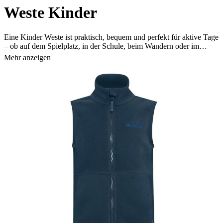
Weste Kinder
Eine Kinder Weste ist praktisch, bequem und perfekt für aktive Tage
– ob auf dem Spielplatz, in der Schule, beim Wandern oder im
Familienurlaub. Die VAUDE Weste für Kinder bietet den kleinen
Mehr anzeigen
Abenteurern Wärme, Schutz und Bewegungsfreiheit in jeder
Jahreszeit. Leicht, weich und schnell übergezogen, ist eine
Kinderweste ein unverzichtbares Kleidungsstück für Kinder, die
gern draußen unterwegs sind.