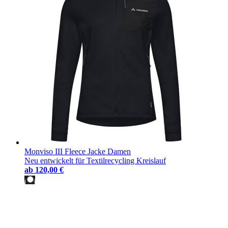
Monviso III Fleece Jacke Damen
Neu entwickelt für Textilrecycling Kreislauf
ab
120,00 €