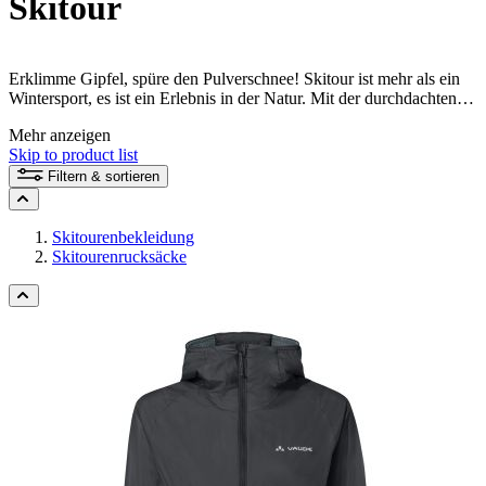
Skitour
Erklimme Gipfel, spüre den Pulverschnee! Skitour ist mehr als ein
Wintersport, es ist ein Erlebnis in der Natur. Mit der durchdachten
Wintersportbekleidung von VAUDE bist du bestens vorbereitet:
Mehr anzeigen
Leicht, flexibel und funktional: Von atmungsaktiven Hardshells über
Skip to product list
isolierende Midlayer bis zu cleveren Accessoires. Egal ob
Wintersportbekleidung Damen oder Wintersportbekleidung Herren –
Filtern & sortieren
VAUDE begleitet dich auf jedem Schritt zum Gipfel.
Skitourenbekleidung
Skitourenrucksäcke