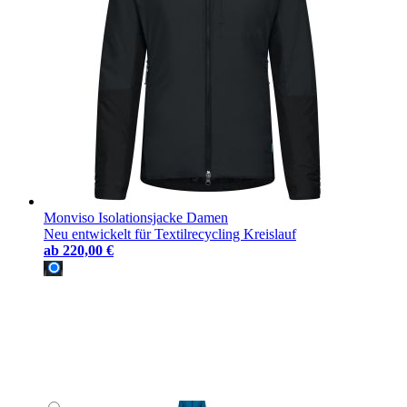
Monviso Isolationsjacke Damen
Neu entwickelt für Textilrecycling Kreislauf
ab
220,00 €