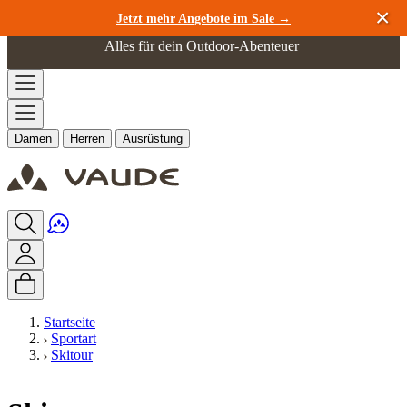
Zum Inhalt springen
Jetzt mehr Angebote im Sale →
Alles für dein Outdoor-Abenteuer
Damen
Herren
Ausrüstung
Startseite
Sportart
Skitour