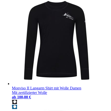
Monviso II Langarm Shirt mit Wolle Damen
Mit zertifizierter Wolle
ab
100,00 €