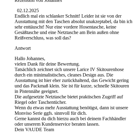
Rezension von
Johannes
02.12.2025
Endlich mal ein schlanker Schnitt! Leider ist sie von der
Ausstattung mit den Taschen absolut unakzeptabel, da bin ich
sehr enttäuscht! Nur eine vordere Hosentasche, keine
Gesäßtasche und eine Netztasche am Bein außen ohne
Reißverschluss, was soll das?
Antwort
Hallo Johannes,
vielen Dank für deine Bewertung.
Tatsächlich zeichnet sich unsere Larice IV Skitourenhose
durch ein minimalistisches, cleanes Design aus. Die
Ausstattung ist hier eher zurückhaltend, das Gewicht gering
und das Packmaß klein. Sie ist für kurze, schnelle Skitouren
in Pistennähe geeignet.
Die aufgesetzte Netztasche bietet praktischen Zugriff auf
Riegel oder Taschentücher.
Wenn du etwas mehr Ausstattung benötigst, dann ist unsere
Monviso Serie ggfs. sinnvoll für dich.
Gerne kannst du dich hierzu auch bei deinem Fachhändler
oder unserem Kundenservice beraten lassen.
Dein VAUDE Team