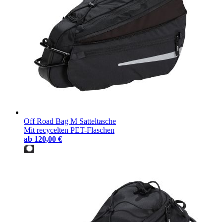
Off Road Bag M Satteltasche
Mit recycelten PET-Flaschen
ab
120,00 €