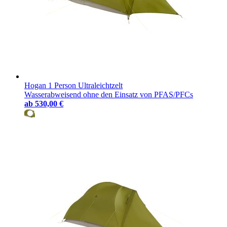
reisen, bei der wir mit wenig Ausrüstung weit kommen können.
Hogan 1 Person Ultraleichtzelt
Wasserabweisend ohne den Einsatz von PFAS/PFCs
ab
530,00 €