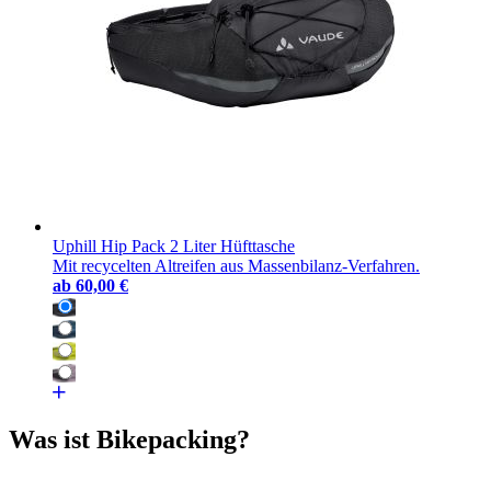
Uphill Hip Pack 2 Liter Hüfttasche
Mit recycelten Altreifen aus Massenbilanz-Verfahren.
ab
60,00 €
Was ist Bikepacking?