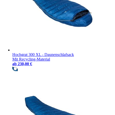
Hochgrat 300 XL - Daunenschlafsack
Mit Recycling-Material
ab
230,00 €