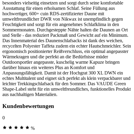
besonders vielseitig einsetzen und sorgt durch seine komfortable
Ausstattung für einen erholsamen Schlaf. Seine Füllung aus
hochwertiger, 600+ cuin RDS-zertifizierter Daune mit
umweltfreundlicher DWR von Nikwax ist unempfindlich gegen
Feuchtigkeit und sorgt für ein angenehmes Schlafklima in den
Sommermonaten. Durchgesteppte Nähte halten die Daunen an Ort
und Stelle - das reduziert Packmaß und Gewicht auf ein Minimum.
Das Innenmaterial des Daunenschlafsacks ist dank des weichen,
recycelten Polyester Taffeta zudem ein echter Hautschmeichler. Sein
ergonomisch positionierter Reißverschluss, ein optimal angepasster
Wärmekragen und die perfekt an die Bedürfnisse müder
Outdoorsportler angepasste, kuschelig warme Kapuze bringen
darüber hinaus ein weiteres Plus an Komfort und
Anpassungsfähigkeit. Damit ist der Hochgrat 300 XL DWN ein
echtes Multitalent und eignet sich perfekt als klein verpackbarer und
leichter Trekkingschlafsack für den Sommer. Das VAUDE Green
Shape-Label steht für ein umweltfreundliches, funktionelles Produkt
aus nachhaltigen Materialien.
Kundenbewertungen
0
%