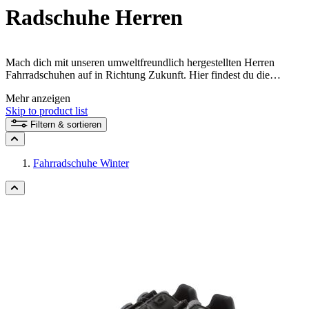
Radschuhe Herren
Mach dich mit unseren umweltfreundlich hergestellten Herren
Fahrradschuhen auf in Richtung Zukunft. Hier findest du die
perfekten Fahrrad Klickschuhe oder Schuhe für Flatpedale. Egal, ob
Mehr anzeigen
du mit dem Rennrad Pässe hinabsaust, den Trail mit dem
Skip to product list
Mountainbike unter die Stollen nimmst, zu genussvollen
Fahrradtouren aufbrichst oder täglich mit dem Fahrrad pendelst.
Filtern & sortieren
Fahrradschuhe Winter