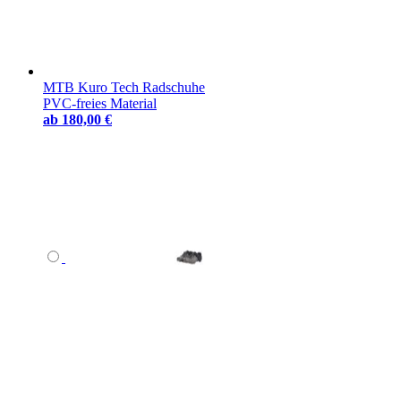
MTB Kuro Tech Radschuhe
PVC-freies Material
ab
180,00 €