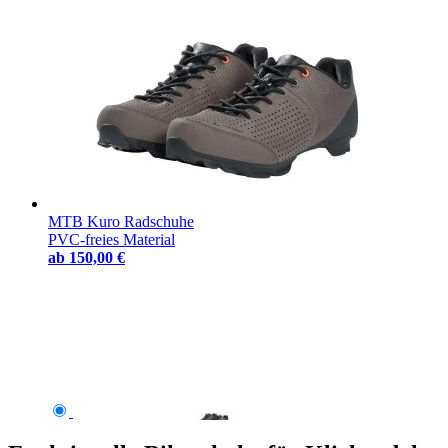
MTB Kuro Radschuhe
PVC-freies Material
ab
150,00 €