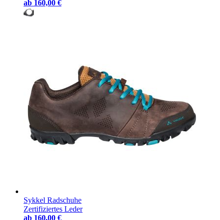
ab
160,00 €
Sykkel Radschuhe
Zertifiziertes Leder
ab
160,00 €