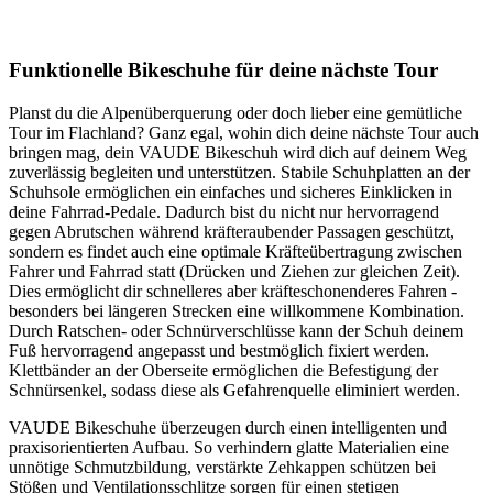
Funktionelle Bikeschuhe für deine nächste Tour
Planst du die Alpenüberquerung oder doch lieber eine gemütliche
Tour im Flachland? Ganz egal, wohin dich deine nächste Tour auch
bringen mag, dein VAUDE Bikeschuh wird dich auf deinem Weg
zuverlässig begleiten und unterstützen. Stabile Schuhplatten an der
Schuhsole ermöglichen ein einfaches und sicheres Einklicken in
deine Fahrrad-Pedale. Dadurch bist du nicht nur hervorragend
gegen Abrutschen während kräfteraubender Passagen geschützt,
sondern es findet auch eine optimale Kräfteübertragung zwischen
Fahrer und Fahrrad statt (Drücken und Ziehen zur gleichen Zeit).
Dies ermöglicht dir schnelleres aber kräfteschonenderes Fahren -
besonders bei längeren Strecken eine willkommene Kombination.
Durch Ratschen- oder Schnürverschlüsse kann der Schuh deinem
Fuß hervorragend angepasst und bestmöglich fixiert werden.
Klettbänder an der Oberseite ermöglichen die Befestigung der
Schnürsenkel, sodass diese als Gefahrenquelle eliminiert werden.
VAUDE Bikeschuhe überzeugen durch einen intelligenten und
praxisorientierten Aufbau. So verhindern glatte Materialien eine
unnötige Schmutzbildung, verstärkte Zehkappen schützen bei
Stößen und Ventilationsschlitze sorgen für einen stetigen