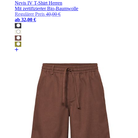
Nevis IV T-Shirt Herren
Mit zertifizierter Bio-Baumwolle
Regulärer Preis
40,00 €
ab
32,00 €