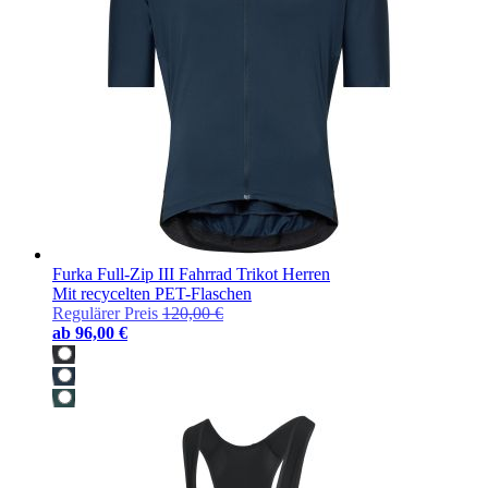
Furka Full-Zip III Fahrrad Trikot Herren
Mit recycelten PET-Flaschen
Regulärer Preis
120,00 €
ab
96,00 €