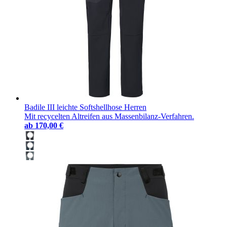
Badile III leichte Softshellhose Herren
Mit recycelten Altreifen aus Massenbilanz-Verfahren.
ab
170,00 €