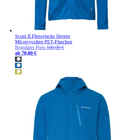
Scopi II Fleecejacke Herren
Mit recycelten PET-Flaschen
Regulärer Preis
100,00 €
ab
70,00 €