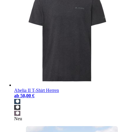
Abelia II T-Shirt Herren
ab
50,00 €
Neu