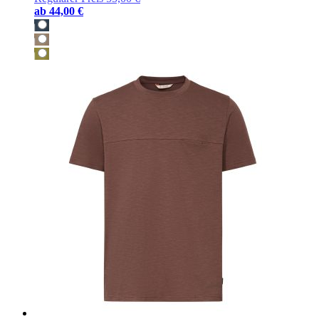
ab
44,00 €