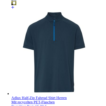
Adlux Half-Zip Fahrrad Shirt Herren
Mit recycelten PET-Flaschen