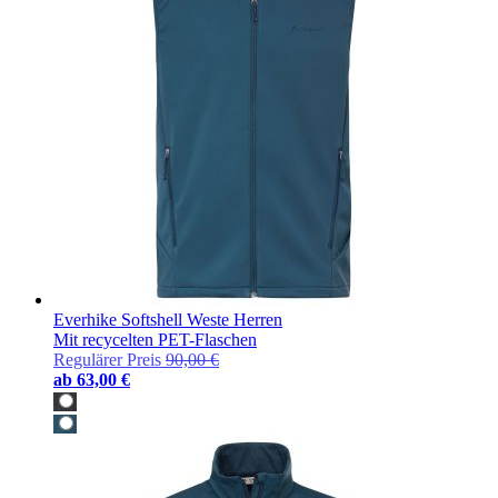
Everhike Softshell Weste Herren
Mit recycelten PET-Flaschen
Regulärer Preis
90,00 €
ab
63,00 €