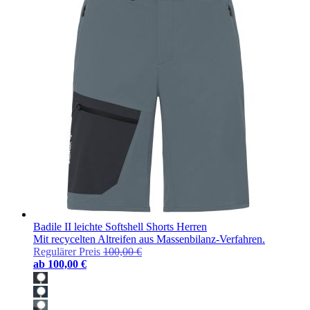
Badile II leichte Softshell Shorts Herren
Mit recycelten Altreifen aus Massenbilanz-Verfahren.
Regulärer Preis
100,00 €
ab
100,00 €