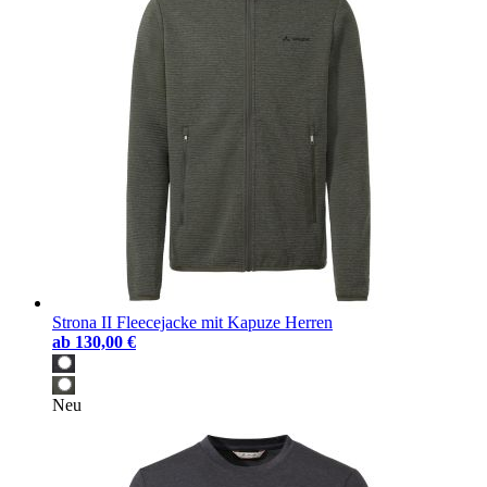
Strona II Fleecejacke mit Kapuze Herren
ab
130,00 €
Neu