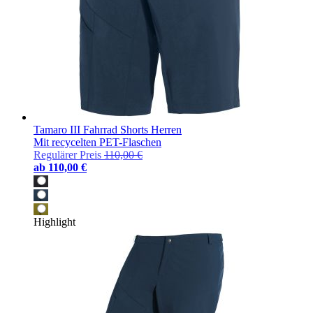
Tamaro III Fahrrad Shorts Herren
Mit recycelten PET-Flaschen
Regulärer Preis
110,00 €
ab
110,00 €
Highlight