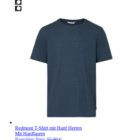
Redmont T-Shirt mit Hanf Herren
Mit Hanffasern
Regulärer Preis
55,00 €