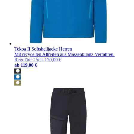
Tekoa II Softshelljacke Herren
Mit recycelten Altreifen aus Massenbilanz-Verfahren.
Regulärer Preis
170,00 €
ab
119,00 €