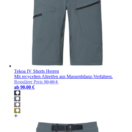
Tekoa IV Shorts Herren
Mit recycelten Altreifen aus Massenbilanz-Verfahren.
Regulärer Preis
90,00 €
ab
90,00 €