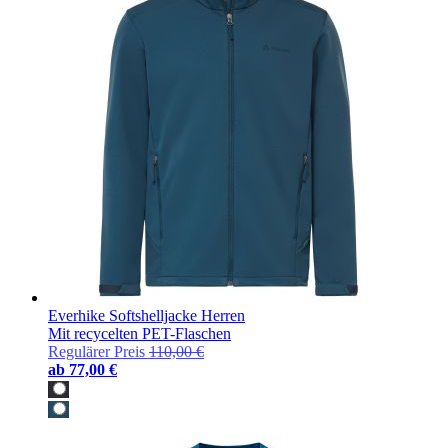
Everhike Softshelljacke Herren
Mit recycelten PET-Flaschen
Regulärer Preis
110,00 €
ab
77,00 €