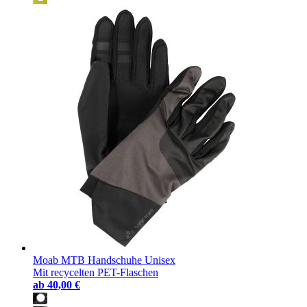
Moab MTB Handschuhe Unisex
Mit recycelten PET-Flaschen
ab
40,00 €