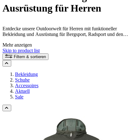
Ausrüstung für Herren
Entdecke unsere Outdoorwelt für Herren mit funktioneller
Bekleidung und Ausrüstung für Bergsport, Radsport und den
aktiven Alltag. Bei der Entwicklung unserer Produkte legen wir
Mehr anzeigen
Wert auf eine hochwertige Verarbeitung und Materialien, die auf den
Skip to product list
jeweiligen Einsatzbereich abgestimmt sind.
Filtern & sortieren
Bekleidung
Schuhe
Accessoires
Aktuell
Sale