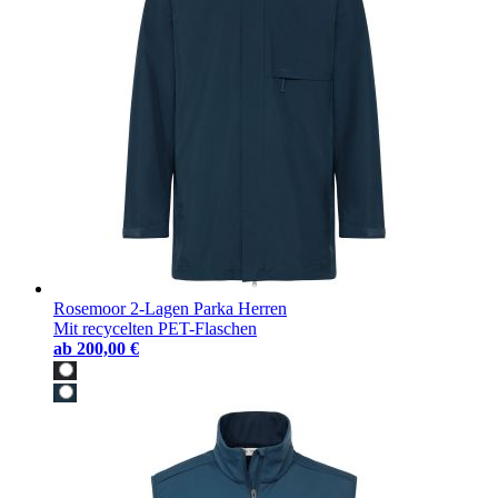
Rosemoor 2-Lagen Parka Herren
Mit recycelten PET-Flaschen
ab
200,00 €