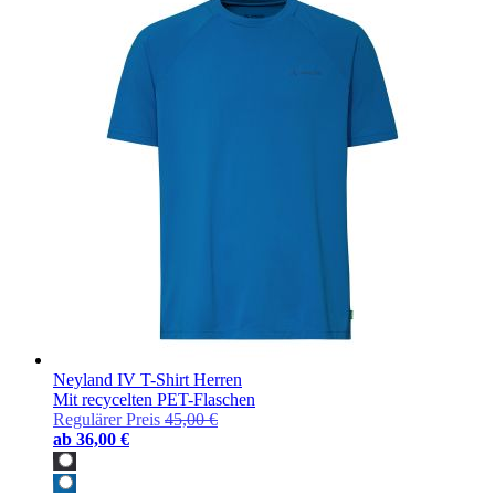
Neyland IV T-Shirt Herren
Mit recycelten PET-Flaschen
Regulärer Preis
45,00 €
ab
36,00 €