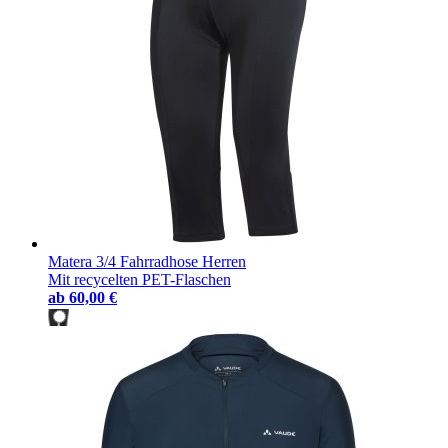
Matera 3/4 Fahrradhose Herren
Mit recycelten PET-Flaschen
ab
60,00 €