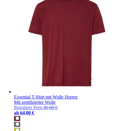
Essential T-Shirt mit Wolle Herren
Mit zertifizierter Wolle
Regulärer Preis
80,00 €
ab
64,00 €