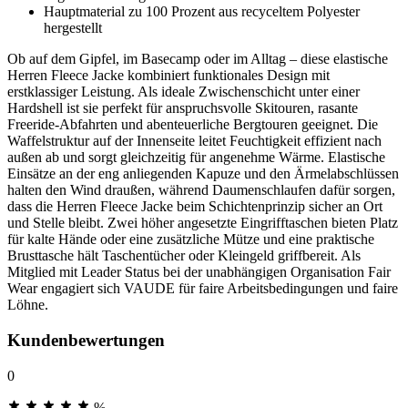
Hauptmaterial zu 100 Prozent aus recyceltem Polyester
hergestellt
Ob auf dem Gipfel, im Basecamp oder im Alltag – diese elastische
Herren Fleece Jacke kombiniert funktionales Design mit
erstklassiger Leistung. Als ideale Zwischenschicht unter einer
Hardshell ist sie perfekt für anspruchsvolle Skitouren, rasante
Freeride-Abfahrten und abenteuerliche Bergtouren geeignet. Die
Waffelstruktur auf der Innenseite leitet Feuchtigkeit effizient nach
außen ab und sorgt gleichzeitig für angenehme Wärme. Elastische
Einsätze an der eng anliegenden Kapuze und den Ärmelabschlüssen
halten den Wind draußen, während Daumenschlaufen dafür sorgen,
dass die Herren Fleece Jacke beim Schichtenprinzip sicher an Ort
und Stelle bleibt. Zwei höher angesetzte Eingrifftaschen bieten Platz
für kalte Hände oder eine zusätzliche Mütze und eine praktische
Brusttasche hält Taschentücher oder Kleingeld griffbereit. Als
Mitglied mit Leader Status bei der unabhängigen Organisation Fair
Wear engagiert sich VAUDE für faire Arbeitsbedingungen und faire
Löhne.
Kundenbewertungen
0
%