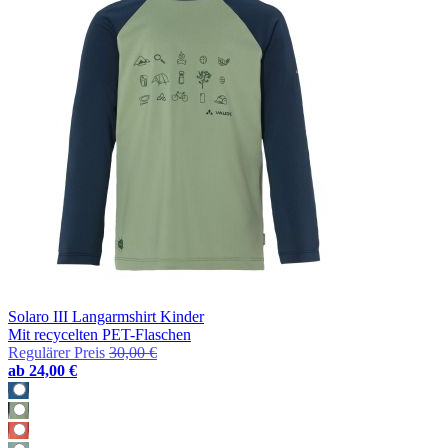
Solaro III Langarmshirt Kinder
Mit recycelten PET-Flaschen
Regulärer Preis
30,00 €
ab
24,00 €