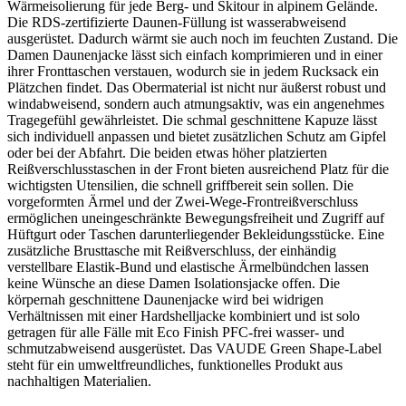
Wärmeisolierung für jede Berg- und Skitour in alpinem Gelände.
Die RDS-zertifizierte Daunen-Füllung ist wasserabweisend
ausgerüstet. Dadurch wärmt sie auch noch im feuchten Zustand. Die
Damen Daunenjacke lässt sich einfach komprimieren und in einer
ihrer Fronttaschen verstauen, wodurch sie in jedem Rucksack ein
Plätzchen findet. Das Obermaterial ist nicht nur äußerst robust und
windabweisend, sondern auch atmungsaktiv, was ein angenehmes
Tragegefühl gewährleistet. Die schmal geschnittene Kapuze lässt
sich individuell anpassen und bietet zusätzlichen Schutz am Gipfel
oder bei der Abfahrt. Die beiden etwas höher platzierten
Reißverschlusstaschen in der Front bieten ausreichend Platz für die
wichtigsten Utensilien, die schnell griffbereit sein sollen. Die
vorgeformten Ärmel und der Zwei-Wege-Frontreißverschluss
ermöglichen uneingeschränkte Bewegungsfreiheit und Zugriff auf
Hüftgurt oder Taschen darunterliegender Bekleidungsstücke. Eine
zusätzliche Brusttasche mit Reißverschluss, der einhändig
verstellbare Elastik-Bund und elastische Ärmelbündchen lassen
keine Wünsche an diese Damen Isolationsjacke offen. Die
körpernah geschnittene Daunenjacke wird bei widrigen
Verhältnissen mit einer Hardshelljacke kombiniert und ist solo
getragen für alle Fälle mit Eco Finish PFC-frei wasser- und
schmutzabweisend ausgerüstet. Das VAUDE Green Shape-Label
steht für ein umweltfreundliches, funktionelles Produkt aus
nachhaltigen Materialien.