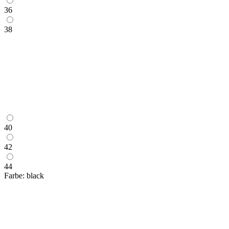
36
38
40
42
44
Farbe:
black