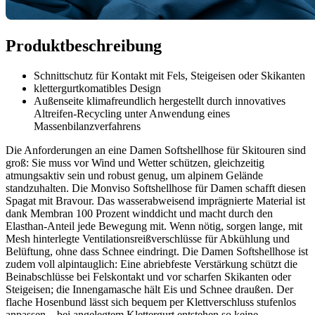
Produktbeschreibung
Schnittschutz für Kontakt mit Fels, Steigeisen oder Skikanten
klettergurtkomatibles Design
Außenseite klimafreundlich hergestellt durch innovatives
Altreifen-Recycling unter Anwendung eines
Massenbilanzverfahrens
Die Anforderungen an eine Damen Softshellhose für Skitouren sind
groß: Sie muss vor Wind und Wetter schützen, gleichzeitig
atmungsaktiv sein und robust genug, um alpinem Gelände
standzuhalten. Die Monviso Softshellhose für Damen schafft diesen
Spagat mit Bravour. Das wasserabweisend imprägnierte Material ist
dank Membran 100 Prozent winddicht und macht durch den
Elasthan-Anteil jede Bewegung mit. Wenn nötig, sorgen lange, mit
Mesh hinterlegte Ventilationsreißverschlüsse für Abkühlung und
Belüftung, ohne dass Schnee eindringt. Die Damen Softshellhose ist
zudem voll alpintauglich: Eine abriebfeste Verstärkung schützt die
Beinabschlüsse bei Felskontakt und vor scharfen Skikanten oder
Steigeisen; die Innengamasche hält Eis und Schnee draußen. Der
flache Hosenbund lässt sich bequem per Klettverschluss stufenlos
anpassen – bei angelegtem Klettergurt entstehen so keine