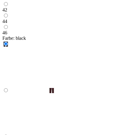
42
44
46
Farbe:
black