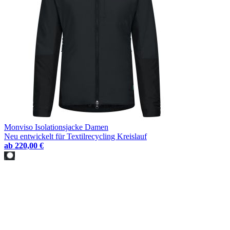
Monviso Isolationsjacke Damen
Neu entwickelt für Textilrecycling Kreislauf
ab
220,00 €