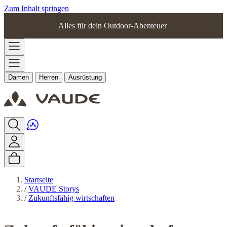
Zum Inhalt springen
Alles für dein Outdoor-Abenteuer
Damen
Herren
Ausrüstung
Startseite
/
VAUDE Storys
/
Zukunftsfähig wirtschaften