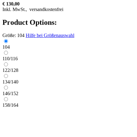
€ 130,00
Inkl. MwSt.,
versandkostenfrei
Product Options:
Größe:
104
Hilfe bei Größenauswahl
104
110/116
122/128
134/140
146/152
158/164