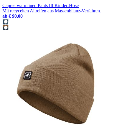
Caprea warmlined Pants III Kinder-Hose
Mit recycelten Altreifen aus Massenbilanz-Verfahren.
ab
€ 90,00