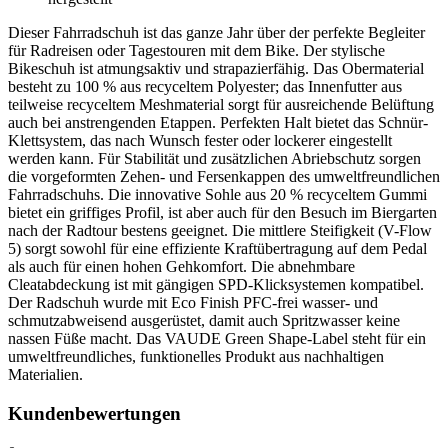
Dieser Fahrradschuh ist das ganze Jahr über der perfekte Begleiter
für Radreisen oder Tagestouren mit dem Bike. Der stylische
Bikeschuh ist atmungsaktiv und strapazierfähig. Das Obermaterial
besteht zu 100 % aus recyceltem Polyester; das Innenfutter aus
teilweise recyceltem Meshmaterial sorgt für ausreichende Belüftung
auch bei anstrengenden Etappen. Perfekten Halt bietet das Schnür-
Klettsystem, das nach Wunsch fester oder lockerer eingestellt
werden kann. Für Stabilität und zusätzlichen Abriebschutz sorgen
die vorgeformten Zehen- und Fersenkappen des umweltfreundlichen
Fahrradschuhs. Die innovative Sohle aus 20 % recyceltem Gummi
bietet ein griffiges Profil, ist aber auch für den Besuch im Biergarten
nach der Radtour bestens geeignet. Die mittlere Steifigkeit (V-Flow
5) sorgt sowohl für eine effiziente Kraftübertragung auf dem Pedal
als auch für einen hohen Gehkomfort. Die abnehmbare
Cleatabdeckung ist mit gängigen SPD-Klicksystemen kompatibel.
Der Radschuh wurde mit Eco Finish PFC-frei wasser- und
schmutzabweisend ausgerüstet, damit auch Spritzwasser keine
nassen Füße macht. Das VAUDE Green Shape-Label steht für ein
umweltfreundliches, funktionelles Produkt aus nachhaltigen
Materialien.
Kundenbewertungen