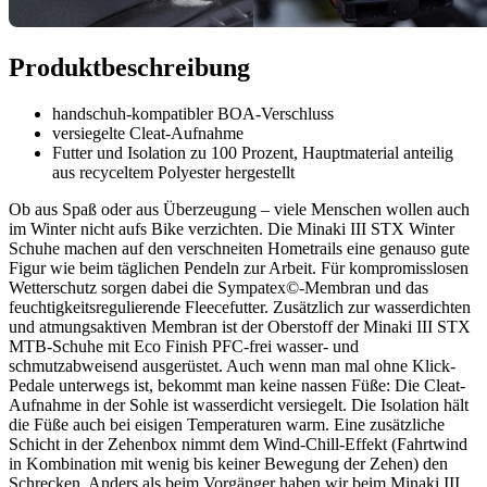
Produktbeschreibung
handschuh-kompatibler BOA-Verschluss
versiegelte Cleat-Aufnahme
Futter und Isolation zu 100 Prozent, Hauptmaterial anteilig
aus recyceltem Polyester hergestellt
Ob aus Spaß oder aus Überzeugung – viele Menschen wollen auch
im Winter nicht aufs Bike verzichten. Die Minaki III STX Winter
Schuhe machen auf den verschneiten Hometrails eine genauso gute
Figur wie beim täglichen Pendeln zur Arbeit. Für kompromisslosen
Wetterschutz sorgen dabei die Sympatex©-Membran und das
feuchtigkeitsregulierende Fleecefutter. Zusätzlich zur wasserdichten
und atmungsaktiven Membran ist der Oberstoff der Minaki III STX
MTB-Schuhe mit Eco Finish PFC-frei wasser- und
schmutzabweisend ausgerüstet. Auch wenn man mal ohne Klick-
Pedale unterwegs ist, bekommt man keine nassen Füße: Die Cleat-
Aufnahme in der Sohle ist wasserdicht versiegelt. Die Isolation hält
die Füße auch bei eisigen Temperaturen warm. Eine zusätzliche
Schicht in der Zehenbox nimmt dem Wind-Chill-Effekt (Fahrtwind
in Kombination mit wenig bis keiner Bewegung der Zehen) den
Schrecken. Anders als beim Vorgänger haben wir beim Minaki III