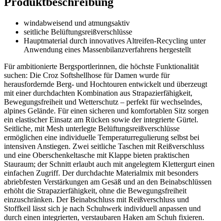
Produktbeschreibung
windabweisend und atmungsaktiv
seitliche Belüftungsreißverschlüsse
Hauptmaterial durch innovatives Altreifen-Recycling unter
Anwendung eines Massenbilanzverfahrens hergestellt
Für ambitionierte Bergsportlerinnen, die höchste Funktionalität
suchen: Die Croz Softshellhose für Damen wurde für
herausfordernde Berg- und Hochtouren entwickelt und überzeugt
mit einer durchdachten Kombination aus Strapazierfähigkeit,
Bewegungsfreiheit und Wetterschutz – perfekt für wechselndes,
alpines Gelände. Für einen sicheren und komfortablen Sitz sorgen
ein elastischer Einsatz am Rücken sowie der integrierte Gürtel.
Seitliche, mit Mesh unterlegte Belüftungsreißverschlüsse
ermöglichen eine individuelle Temperaturregulierung selbst bei
intensiven Anstiegen. Zwei seitliche Taschen mit Reißverschluss
und eine Oberschenkeltasche mit Klappe bieten praktischen
Stauraum; der Schnitt erlaubt auch mit angelegtem Klettergurt einen
einfachen Zugriff. Der durchdachte Materialmix mit besonders
abriebfesten Verstärkungen am Gesäß und an den Beinabschlüssen
erhöht die Strapazierfähigkeit, ohne die Bewegungsfreiheit
einzuschränken. Der Beinabschluss mit Reißverschluss und
Stoffkeil lässt sich je nach Schuhwerk individuell anpassen und
durch einen integrierten, verstaubaren Haken am Schuh fixieren.