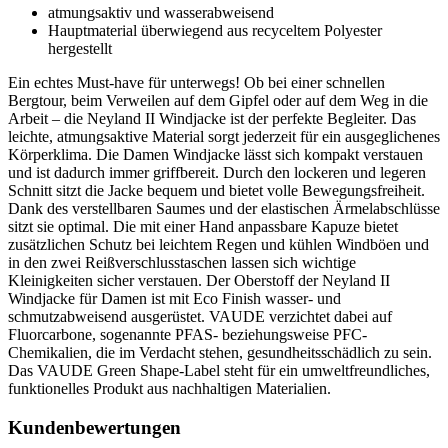
atmungsaktiv und wasserabweisend
Hauptmaterial überwiegend aus recyceltem Polyester
hergestellt
Ein echtes Must-have für unterwegs! Ob bei einer schnellen
Bergtour, beim Verweilen auf dem Gipfel oder auf dem Weg in die
Arbeit – die Neyland II Windjacke ist der perfekte Begleiter. Das
leichte, atmungsaktive Material sorgt jederzeit für ein ausgeglichenes
Körperklima. Die Damen Windjacke lässt sich kompakt verstauen
und ist dadurch immer griffbereit. Durch den lockeren und legeren
Schnitt sitzt die Jacke bequem und bietet volle Bewegungsfreiheit.
Dank des verstellbaren Saumes und der elastischen Ärmelabschlüsse
sitzt sie optimal. Die mit einer Hand anpassbare Kapuze bietet
zusätzlichen Schutz bei leichtem Regen und kühlen Windböen und
in den zwei Reißverschlusstaschen lassen sich wichtige
Kleinigkeiten sicher verstauen. Der Oberstoff der Neyland II
Windjacke für Damen ist mit Eco Finish wasser- und
schmutzabweisend ausgerüstet. VAUDE verzichtet dabei auf
Fluorcarbone, sogenannte PFAS- beziehungsweise PFC-
Chemikalien, die im Verdacht stehen, gesundheitsschädlich zu sein.
Das VAUDE Green Shape-Label steht für ein umweltfreundliches,
funktionelles Produkt aus nachhaltigen Materialien.
Kundenbewertungen