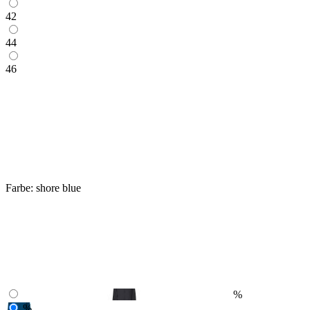
42
44
46
Farbe:
shore blue
%
%