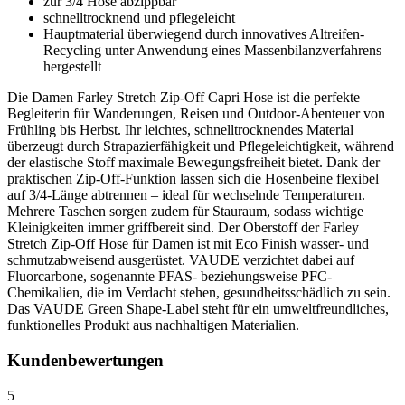
zur 3/4 Hose abzippbar
schnelltrocknend und pflegeleicht
Hauptmaterial überwiegend durch innovatives Altreifen-
Recycling unter Anwendung eines Massenbilanzverfahrens
hergestellt
Die Damen Farley Stretch Zip-Off Capri Hose ist die perfekte
Begleiterin für Wanderungen, Reisen und Outdoor-Abenteuer von
Frühling bis Herbst. Ihr leichtes, schnelltrocknendes Material
überzeugt durch Strapazierfähigkeit und Pflegeleichtigkeit, während
der elastische Stoff maximale Bewegungsfreiheit bietet. Dank der
praktischen Zip-Off-Funktion lassen sich die Hosenbeine flexibel
auf 3/4-Länge abtrennen – ideal für wechselnde Temperaturen.
Mehrere Taschen sorgen zudem für Stauraum, sodass wichtige
Kleinigkeiten immer griffbereit sind. Der Oberstoff der Farley
Stretch Zip-Off Hose für Damen ist mit Eco Finish wasser- und
schmutzabweisend ausgerüstet. VAUDE verzichtet dabei auf
Fluorcarbone, sogenannte PFAS- beziehungsweise PFC-
Chemikalien, die im Verdacht stehen, gesundheitsschädlich zu sein.
Das VAUDE Green Shape-Label steht für ein umweltfreundliches,
funktionelles Produkt aus nachhaltigen Materialien.
Kundenbewertungen
5