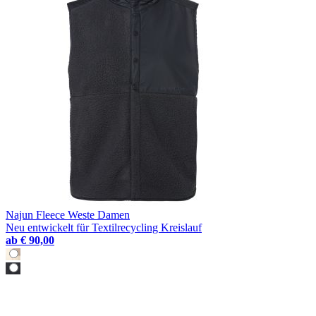
Najun Fleece Weste Damen
Neu entwickelt für Textilrecycling Kreislauf
ab
€ 90,00