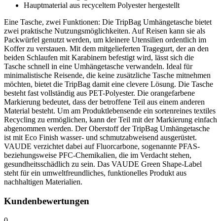
Hauptmaterial aus recyceltem Polyester hergestellt
Eine Tasche, zwei Funktionen: Die TripBag Umhängetasche bietet
zwei praktische Nutzungsmöglichkeiten. Auf Reisen kann sie als
Packwürfel genutzt werden, um kleinere Utensilien ordentlich im
Koffer zu verstauen. Mit dem mitgelieferten Tragegurt, der an den
beiden Schlaufen mit Karabinern befestigt wird, lässt sich die
Tasche schnell in eine Umhängetasche verwandeln. Ideal für
minimalistische Reisende, die keine zusätzliche Tasche mitnehmen
möchten, bietet die TripBag damit eine clevere Lösung. Die Tasche
besteht fast vollständig aus PET-Polyester. Die orangefarbene
Markierung bedeutet, dass der betroffene Teil aus einem anderen
Material besteht. Um am Produktlebensende ein sortenreines textiles
Recycling zu ermöglichen, kann der Teil mit der Markierung einfach
abgenommen werden. Der Oberstoff der TripBag Umhängetasche
ist mit Eco Finish wasser- und schmutzabweisend ausgerüstet.
VAUDE verzichtet dabei auf Fluorcarbone, sogenannte PFAS-
beziehungsweise PFC-Chemikalien, die im Verdacht stehen,
gesundheitsschädlich zu sein. Das VAUDE Green Shape-Label
steht für ein umweltfreundliches, funktionelles Produkt aus
nachhaltigen Materialien.
Kundenbewertungen
0