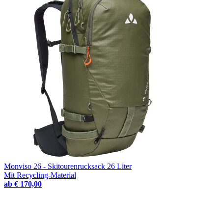
Monviso 26 - Skitourenrucksack 26 Liter
Mit Recycling-Material
ab
€ 170,00