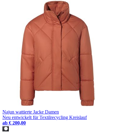
Najun wattierte Jacke Damen
Neu entwickelt für Textilrecycling Kreislauf
ab
€ 200,00