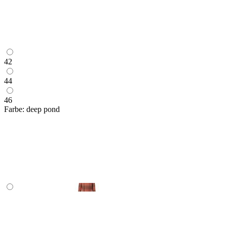
42
44
46
Farbe:
deep pond