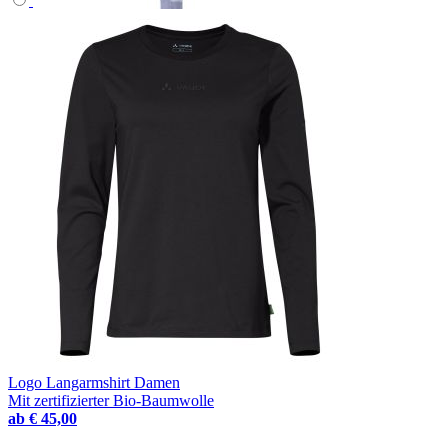
Logo Langarmshirt Damen
Mit zertifizierter Bio-Baumwolle
ab
€ 45,00