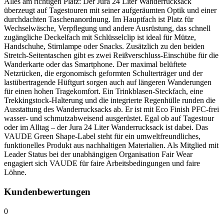
Alles am richtigen Platz: Der Jura 24 Liter Wanderrucksack
überzeugt auf Tagestouren mit seiner aufgeräumten Optik und einer
durchdachten Taschenanordnung. Im Hauptfach ist Platz für
Wechselwäsche, Verpflegung und andere Ausrüstung, das schnell
zugängliche Deckelfach mit Schlüsselclip ist ideal für Mütze,
Handschuhe, Stirnlampe oder Snacks. Zusätzlich zu den beiden
Stretch-Seitentaschen gibt es zwei Reißverschluss-Einschübe für die
Wanderkarte oder das Smartphone. Der maximal belüftete
Netzrücken, die ergonomisch geformten Schulterträger und der
lastübertragende Hüftgurt sorgen auch auf längeren Wanderungen
für einen hohen Tragekomfort. Ein Trinkblasen-Steckfach, eine
Trekkingstock-Halterung und die integrierte Regenhülle runden die
Ausstattung des Wanderrucksacks ab. Er ist mit Eco Finish PFC-frei
wasser- und schmutzabweisend ausgerüstet. Egal ob auf Tagestour
oder im Alltag – der Jura 24 Liter Wanderrucksack ist dabei. Das
VAUDE Green Shape-Label steht für ein umweltfreundliches,
funktionelles Produkt aus nachhaltigen Materialien. Als Mitglied mit
Leader Status bei der unabhängigen Organisation Fair Wear
engagiert sich VAUDE für faire Arbeitsbedingungen und faire
Löhne.
Kundenbewertungen
0