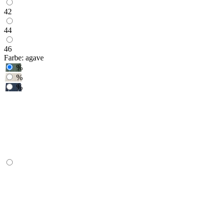
42
44
46
Farbe:
agave
%
%
%