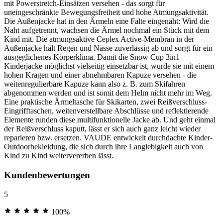
mit Powerstretch-Einsätzen versehen - das sorgt für
uneingeschränkte Bewegungsfreiheit und hohe Atmungsaktivität.
Die Außenjacke hat in den Ärmeln eine Falte eingenäht: Wird die
Naht aufgetrennt, wachsen die Ärmel nochmal ein Stück mit dem
Kind mit. Die atmungsaktive Ceplex Active-Membran in der
Außenjacke hält Regen und Nässe zuverlässig ab und sorgt für ein
ausgeglichenes Körperklima. Damit die Snow Cup 3in1
Kinderjacke möglichst vielseitig einsetzbar ist, wurde sie mit einem
hohen Kragen und einer abnehmbaren Kapuze versehen - die
weitenregulierbare Kapuze kann also z. B. zum Skifahren
abgenommen werden und ist somit dem Helm nicht mehr im Weg.
Eine praktische Ärmeltasche für Skikarten, zwei Reißverschluss-
Eingrifftaschen, weitenverstellbare Abschlüsse und reflektierende
Elemente runden diese multifunktionelle Jacke ab. Und geht einmal
der Reißverschluss kaputt, lässt er sich auch ganz leicht wieder
reparieren bzw. ersetzen. VAUDE entwickelt durchdachte Kinder-
Outdoorbekleidung, die sich durch ihre Langlebigkeit auch von
Kind zu Kind weitervererben lässt.
Kundenbewertungen
5
100%