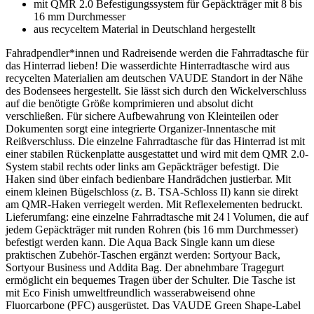
mit QMR 2.0 Befestigungssystem für Gepäckträger mit 8 bis
16 mm Durchmesser
aus recyceltem Material in Deutschland hergestellt
Fahradpendler*innen und Radreisende werden die Fahrradtasche für
das Hinterrad lieben! Die wasserdichte Hinterradtasche wird aus
recycelten Materialien am deutschen VAUDE Standort in der Nähe
des Bodensees hergestellt. Sie lässt sich durch den Wickelverschluss
auf die benötigte Größe komprimieren und absolut dicht
verschließen. Für sichere Aufbewahrung von Kleinteilen oder
Dokumenten sorgt eine integrierte Organizer-Innentasche mit
Reißverschluss. Die einzelne Fahrradtasche für das Hinterrad ist mit
einer stabilen Rückenplatte ausgestattet und wird mit dem QMR 2.0-
System stabil rechts oder links am Gepäckträger befestigt. Die
Haken sind über einfach bedienbare Handrädchen justierbar. Mit
einem kleinen Bügelschloss (z. B. TSA-Schloss II) kann sie direkt
am QMR-Haken verriegelt werden. Mit Reflexelementen bedruckt.
Lieferumfang: eine einzelne Fahrradtasche mit 24 l Volumen, die auf
jedem Gepäckträger mit runden Rohren (bis 16 mm Durchmesser)
befestigt werden kann. Die Aqua Back Single kann um diese
praktischen Zubehör-Taschen ergänzt werden: Sortyour Back,
Sortyour Business und Addita Bag. Der abnehmbare Tragegurt
ermöglicht ein bequemes Tragen über der Schulter. Die Tasche ist
mit Eco Finish umweltfreundlich wasserabweisend ohne
Fluorcarbone (PFC) ausgerüstet. Das VAUDE Green Shape-Label