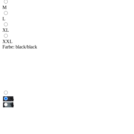
M
L
XL
XXL
Farbe:
black/black
%
%