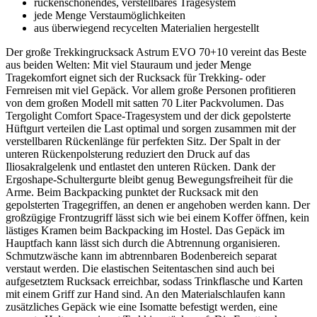
rückenschonendes, verstellbares Tragesystem
jede Menge Verstaumöglichkeiten
aus überwiegend recycelten Materialien hergestellt
Der große Trekkingrucksack Astrum EVO 70+10 vereint das Beste
aus beiden Welten: Mit viel Stauraum und jeder Menge
Tragekomfort eignet sich der Rucksack für Trekking- oder
Fernreisen mit viel Gepäck. Vor allem große Personen profitieren
von dem großen Modell mit satten 70 Liter Packvolumen. Das
Tergolight Comfort Space-Tragesystem und der dick gepolsterte
Hüftgurt verteilen die Last optimal und sorgen zusammen mit der
verstellbaren Rückenlänge für perfekten Sitz. Der Spalt in der
unteren Rückenpolsterung reduziert den Druck auf das
Iliosakralgelenk und entlastet den unteren Rücken. Dank der
Ergoshape-Schultergurte bleibt genug Bewegungsfreiheit für die
Arme. Beim Backpacking punktet der Rucksack mit den
gepolsterten Tragegriffen, an denen er angehoben werden kann. Der
großzügige Frontzugriff lässt sich wie bei einem Koffer öffnen, kein
lästiges Kramen beim Backpacking im Hostel. Das Gepäck im
Hauptfach kann lässt sich durch die Abtrennung organisieren.
Schmutzwäsche kann im abtrennbaren Bodenbereich separat
verstaut werden. Die elastischen Seitentaschen sind auch bei
aufgesetztem Rucksack erreichbar, sodass Trinkflasche und Karten
mit einem Griff zur Hand sind. An den Materialschlaufen kann
zusätzliches Gepäck wie eine Isomatte befestigt werden, eine