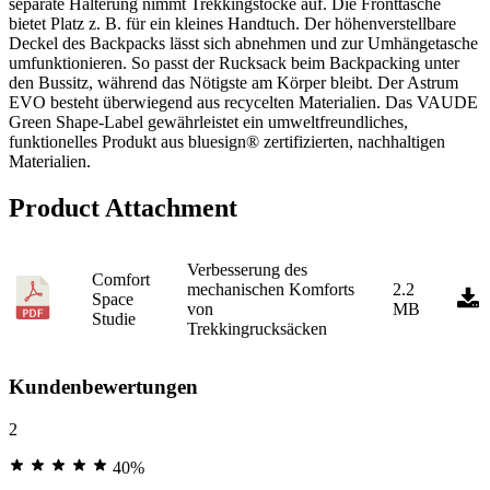
separate Halterung nimmt Trekkingstöcke auf. Die Fronttasche
bietet Platz z. B. für ein kleines Handtuch. Der höhenverstellbare
Deckel des Backpacks lässt sich abnehmen und zur Umhängetasche
umfunktionieren. So passt der Rucksack beim Backpacking unter
den Bussitz, während das Nötigste am Körper bleibt. Der Astrum
EVO besteht überwiegend aus recycelten Materialien. Das VAUDE
Green Shape-Label gewährleistet ein umweltfreundliches,
funktionelles Produkt aus bluesign® zertifizierten, nachhaltigen
Materialien.
Product Attachment
Verbesserung des
Comfort
mechanischen Komforts
2.2
Space
von
MB
Studie
Trekkingrucksäcken
Kundenbewertungen
2
40%