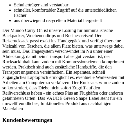
Schulterträger sind verstaubar
schneller, komfortabler Zugriff auf die unterschiedlichen
Fächer
aus überwiegend recyceltem Material hergestellt
Der Mundo Carry-On ist unsere Lösung für mimimalistische
Backpacker, Wochenendtrips und Businessreisen! Der
Reiserucksack passt exakt ins Handgepäck und verfügt über eine
Vielzahl von Taschen, die allem Platz bieten, was unterwegs dabei
sein muss. Das Tragesystem verschwindet im Nu unter einer
Abdeckung, damit beim Transport alles gut verstaut ist; der
Rucksackinhalt kann zudem mit Kompressionsriemen komprimiert
werden. Praktisch sind auch zusätzliche Handgriffe, die den
Transport ungemein vereinfachen. Ein separates, schnell
zugängliches Laptopfach ermöglicht es, eventuelle Wartezeiten mit
Arbeiten am Computer zu verkürzen. Der Rucksack wurde zudem
so konstruiert, dass Diebe nicht sofort Zugriff auf den
Reißverschluss haben - ein echtes Plus an Flughäfen oder anderen
gefährdeten Orten. Das VAUDE Green Shape-Label steht für ein
umweltfreundliches, funktionelles Produkt aus nachhaltigen
Materialien.
Kundenbewertungen