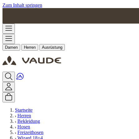
Zum Inhalt springen
Damen
Herren
Ausrüstung
Startseite
Herren
Bekleidung
Hosen
Freizeithosen
Wizard 18+4