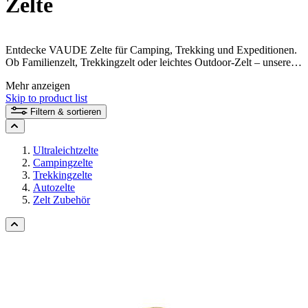
Zelte
Entdecke VAUDE Zelte für Camping, Trekking und Expeditionen.
Ob Familienzelt, Trekkingzelt oder leichtes Outdoor-Zelt – unsere
Modelle bieten zuverlässigen Wetterschutz und durchdachte
Mehr anzeigen
Funktionen für dein nächstes Abenteuer. Entdecke unsere Online -
Skip to product list
Zelt Beratung
. Sie hilft dir das perfekte Zelt für dein Abenteuer zu
finden.
Filtern & sortieren
Ultraleichtzelte
Campingzelte
Trekkingzelte
Autozelte
Zelt Zubehör