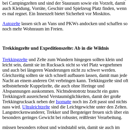
bei Campingzelten und sind der Stauraum sowie ein Vorzelt, damit
auch Kleidung, Vorräte, Geschirr und Spielzeug Platz finden, wenn
es mal regnet. Ein Innenzelt bietet Sicherheit vor Moskitos.
Autozelte
lassen sich an Vans und PKWs andocken und schaffen so
noch mehr Wohnraum im Freien.
Trekkingzelte und Expeditionszelte: Ab in die Wildnis
Trekkingzelte
und Zelte zum Wandern hingegen sollten klein und
leicht sein, damit sie im Rucksack nicht so viel Platz wegnehmen
und auch bei längeren Wanderungen nicht zu schwer werden.
Gleichzeitig sollten sie sich schnell aufbauen lassen, damit man jede
Nacht an einem anderen Ort verbringen kann. Trekkingzelte sind oft
selbststehende Kuppelzelte, die auch ohne Heringe und
Abspannungen auskommen. Nichtsdestotrotz braucht ein gutes
Trekkingzelt ausreichend Verstaumöglichkeiten, damit der große
Trekkingrucksack neben der
Isomatte
noch ins Zelt passt und nichts
nass wird.
Ultraleichtzelte
sind die Leichtgewichte unter den Zelten.
Langstreckenwanderer, Trekker und Bergsteiger freuen sich über ein
besonders geringes Gewicht bei robuster, reißfester Verarbeitung.
müssen besonders robust und windstabil sein, damit sie auch im