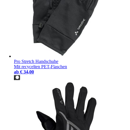
Pro Stretch Handschuhe
Mit recycelten PET-Flaschen
ab
€ 34,00