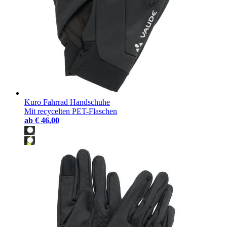
Kuro Fahrrad Handschuhe
Mit recycelten PET-Flaschen
ab
€ 46,00