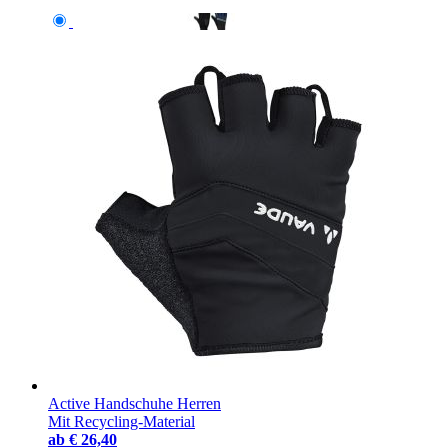
Active Handschuhe Herren
Mit Recycling-Material
ab
€ 26,40