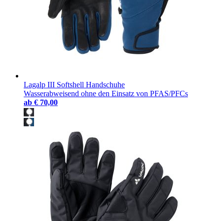
Lagalp III Softshell Handschuhe
Wasserabweisend ohne den Einsatz von PFAS/PFCs
ab
€ 70,00