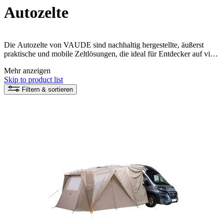
Autozelte
Die Autozelte von VAUDE sind nachhaltig hergestellte, äußerst
praktische und mobile Zeltlösungen, die ideal für Entdecker auf vier
Rädern und Carcamper sind. Mit einem Autozelt hast du eine
Mehr anzeigen
komfortable und bequeme Unterkunft immer griffbereit, wenn du
Skip to product list
auf der Straße unterwegs bist und das Abenteuer suchst.
Filtern & sortieren