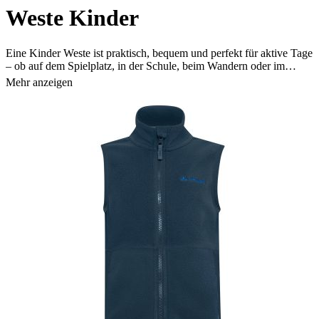
Weste Kinder
Eine Kinder Weste ist praktisch, bequem und perfekt für aktive Tage
– ob auf dem Spielplatz, in der Schule, beim Wandern oder im
Familienurlaub. Die VAUDE Weste für Kinder bietet den kleinen
Mehr anzeigen
Abenteurern Wärme, Schutz und Bewegungsfreiheit in jeder
Jahreszeit. Leicht, weich und schnell übergezogen, ist eine
Kinderweste ein unverzichtbares Kleidungsstück für Kinder, die
gern draußen unterwegs sind.