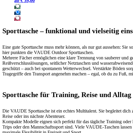
ab
€ 39,00
Sporttasche – funktional und vielseitig ein
Eine gute Sporttasche muss mehr können, als nur gut aussehen: Sie soll
hier punkten die VAUDE Outdoor Sporttaschen.
Mehrere Fächer ermöglichen eine klare Trennung von sauberer und g
Reißverschlusslösungen, seitlicher Netztaschen und wasserabweisende
geschützt – auch bei spontanem Wetterwechsel. Verstärkte Böden sorge
Tragegriffe den Transport angenehm machen – egal, ob du zu Fuß, mi
Sporttasche für Training, Reise und Alltag
Die VAUDE Sporttasche ist ein echtes Multitalent. Sie begleitet dich z
Reise oder ins nächste Abenteuer.
Kompakte Modelle eignen sich perfekt für das tägliche Training oder
Trips oder den Mannschaftssport sind. Viele VAUDE-Taschen lassen 
maximale Flexibilität in Freizeit und Sport.