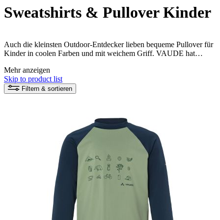
Sweatshirts & Pullover Kinder
Auch die kleinsten Outdoor-Entdecker lieben bequeme Pullover für
Kinder in coolen Farben und mit weichem Griff. VAUDE hat
Kinderpullover für jedes Alter. Ob Fleece oder aus Baumwolle, für
Mehr anzeigen
jeden Geschmack findet sich der zukünftige Lieblings-Kinder-
Skip to product list
Pullover online.
Filtern & sortieren