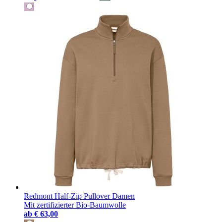
Redmont Half-Zip Pullover Damen
Mit zertifizierter Bio-Baumwolle
ab
€ 63,00