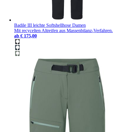
Badile III leichte Softshellhose Damen
Mit recycelten Altreifen aus Massenbilanz-Verfahren.
ab
€ 175,00