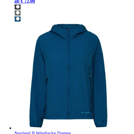
ab
€ 72,00
Neyland II Windjacke Damen