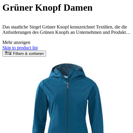
Grüner Knopf Damen
Das staatliche Siegel Grüner Knopf kennzeichnet Textilien, die die
Anforderungen des Grünen Knopfs an Unternehmen und Produkte
erfüllen. Hier erfährst du
mehr zum Grünen Knopf
. Oder schau dir
Mehr anzeigen
das
Video
an – hier wird der Grüne Knopf kurz erklärt.
Skip to product list
Filtern & sortieren