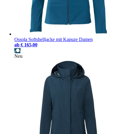
Ossola Softshelljacke mit Kapuze Damen
ab
€ 165,00
Neu