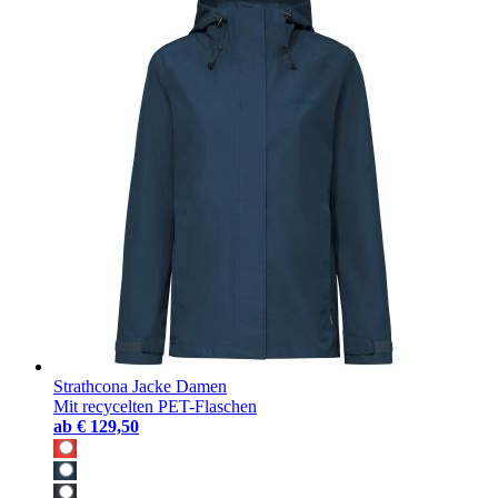
Strathcona Jacke Damen
Mit recycelten PET-Flaschen
ab
€ 129,50