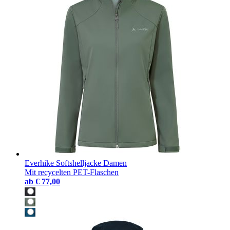
Everhike Softshelljacke Damen
Mit recycelten PET-Flaschen
ab
€ 77,00