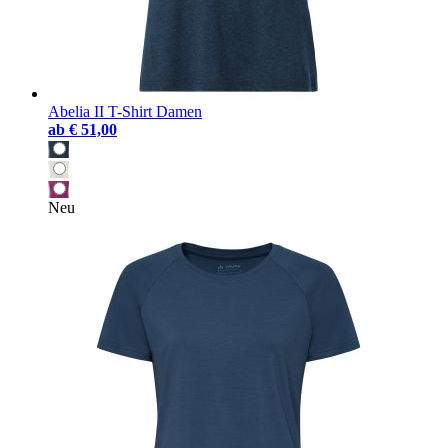
Abelia II T-Shirt Damen
ab
€ 51,00
Neu