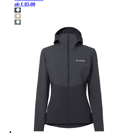
ab
€ 85,00