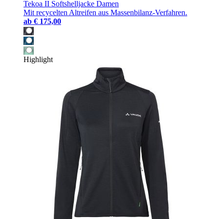
Tekoa II Softshelljacke Damen
Mit recycelten Altreifen aus Massenbilanz-Verfahren.
ab
€ 175,00
Highlight