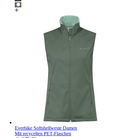
Everhike Softshellweste Damen
Mit recycelten PET-Flaschen