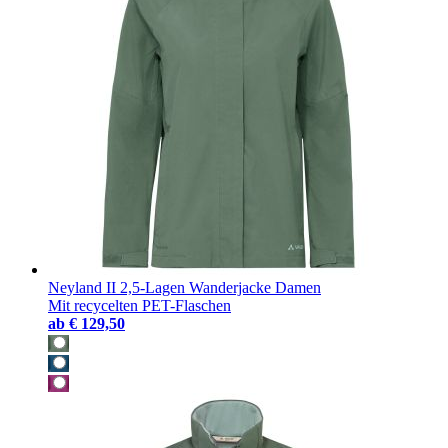
Neyland II 2,5-Lagen Wanderjacke Damen
Mit recycelten PET-Flaschen
ab
€ 129,50