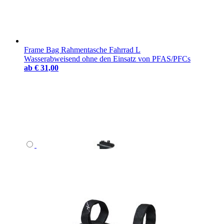
Frame Bag Rahmentasche Fahrrad L
Wasserabweisend ohne den Einsatz von PFAS/PFCs
ab
€ 31,00