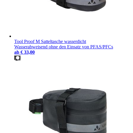
Tool Proof M Satteltasche wasserdicht
Wasserabweisend ohne den Einsatz von PFAS/PFCs
ab
€ 33,00