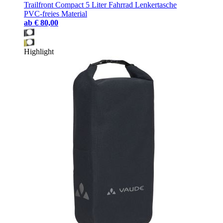
Trailfront Compact 5 Liter Fahrrad Lenkertasche
PVC-freies Material
ab
€ 80,00
Highlight