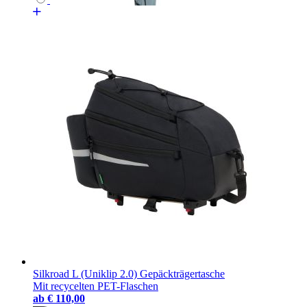
Silkroad L (Uniklip 2.0) Gepäckträgertasche
Mit recycelten PET-Flaschen
ab
€ 110,00