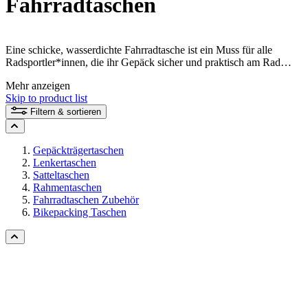
Fahrradtaschen
Eine schicke, wasserdichte Fahrradtasche ist ein Muss für alle
Radsportler*innen, die ihr Gepäck sicher und praktisch am Rad
verstauen möchten – egal ob auf Radreisen, der Tagestour, beim
Mehr anzeigen
Pendeln zur Arbeit oder im Alltag. Ob Gepäckträgertasche,
Skip to product list
Lenkertasche oder Rahmentasche – unsere VAUDE Fahrradtaschen
überzeugen durch durchdachte Funktion, langlebige Qualität und
Filtern & sortieren
einen festen Sitz am Rad.
Gepäckträgertaschen
Lenkertaschen
Satteltaschen
Rahmentaschen
Fahrradtaschen Zubehör
Bikepacking Taschen