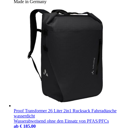
Made in Germany
Proof Transformer 26 Liter 2in1 Rucksack Fahrradtasche
wasserdicht
Wasserabweisend ohne den Einsatz von PFAS/PFCs
ab
€ 185,00