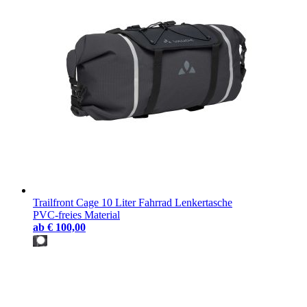
Trailfront Cage 10 Liter Fahrrad Lenkertasche
PVC-freies Material
ab
€ 100,00