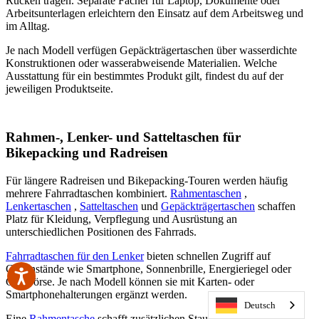
Rücken tragen. Separate Fächer für Laptop, Dokumente oder
Arbeitsunterlagen erleichtern den Einsatz auf dem Arbeitsweg und
im Alltag.
Je nach Modell verfügen Gepäckträgertaschen über wasserdichte
Konstruktionen oder wasserabweisende Materialien. Welche
Ausstattung für ein bestimmtes Produkt gilt, findest du auf der
jeweiligen Produktseite.
Rahmen-, Lenker- und Satteltaschen für
Bikepacking und Radreisen
Für längere Radreisen und Bikepacking-Touren werden häufig
mehrere Fahrradtaschen kombiniert.
Rahmentaschen
,
Lenkertaschen
,
Satteltaschen
und
Gepäckträgertaschen
schaffen
Platz für Kleidung, Verpflegung und Ausrüstung an
unterschiedlichen Positionen des Fahrrads.
Fahrradtaschen für den Lenker
bieten schnellen Zugriff auf
Gegenstände wie Smartphone, Sonnenbrille, Energieriegel oder
Geldbörse. Je nach Modell können sie mit Karten- oder
Smartphonehalterungen ergänzt werden.
Deutsch
Eine
Rahmentasche
schafft zusätzlichen Stauraum für Werkzeug,