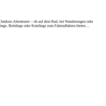
le Outdoor-Abenteurer – ob auf dem Rad, bei Wanderungen oder
inge, Beinlinge oder Knielinge zum Fahrradfahren
bieten
er für jedes Abenteuer.