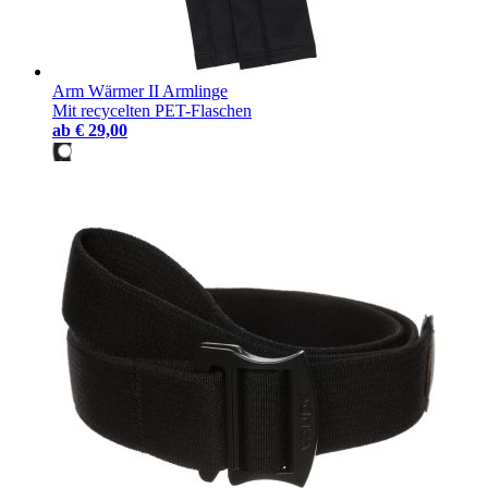
Arm Wärmer II Armlinge
Mit recycelten PET-Flaschen
ab
€ 29,00