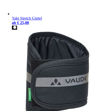
Yaki Stretch Gürtel
ab
€ 25,00