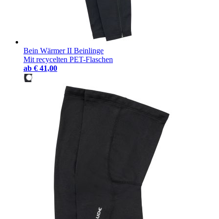
Bein Wärmer II Beinlinge
Mit recycelten PET-Flaschen
ab
€ 41,00