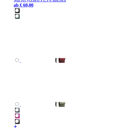
ab
€ 60,00