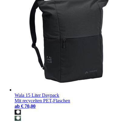
Wala 15 Liter Daypack
Mit recycelten PET-Flaschen
ab
€ 70,00