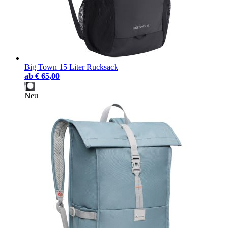
Big Town 15 Liter Rucksack
ab
€ 65,00
Neu