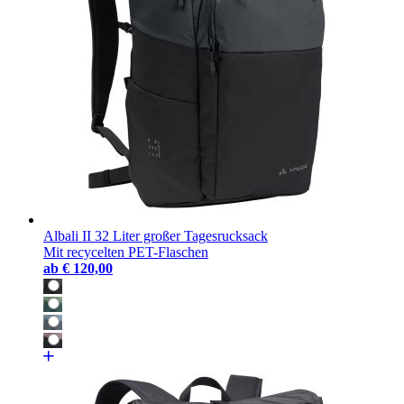
Albali II 32 Liter großer Tagesrucksack
Mit recycelten PET-Flaschen
ab
€ 120,00