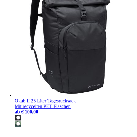
Okab II 25 Liter Tagesrucksack
Mit recycelten PET-Flaschen
ab
€ 100,00