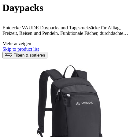
Daypacks
Entdecke VAUDE Daypacks und Tagesrucksäcke für Alltag,
Freizeit, Reisen und Pendeln. Funktionale Fächer, durchdachte
Tragesysteme und verschiedene Packvolumen bieten Platz für
Mehr anzeigen
Laptop, persönliche Ausrüstung und alles, was unterwegs wichtig
Skip to product list
ist.
Filtern & sortieren