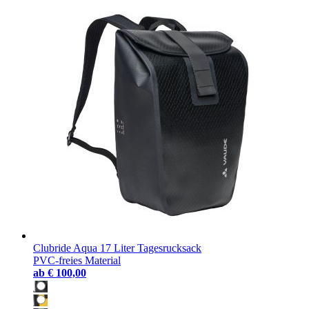
Clubride Aqua 17 Liter Tagesrucksack
PVC-freies Material
ab
€ 100,00