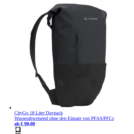
CityGo 18 Liter Daypack
Wasserabweisend ohne den Einsatz von PFAS/PFCs
ab
€ 90,00