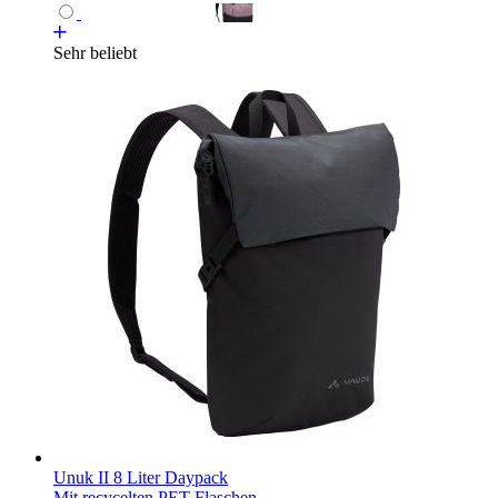
Sehr beliebt
Unuk II 8 Liter Daypack
Mit recycelten PET-Flaschen