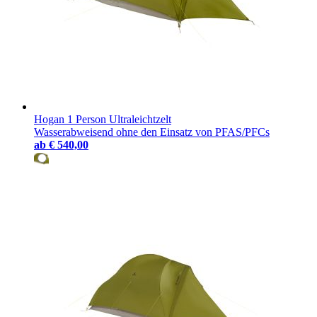
reisen, bei der wir mit wenig Ausrüstung weit kommen können.
Hogan 1 Person Ultraleichtzelt
Wasserabweisend ohne den Einsatz von PFAS/PFCs
ab
€ 540,00