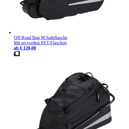
Off Road Bag M Satteltasche
Mit recycelten PET-Flaschen
ab
€ 120,00