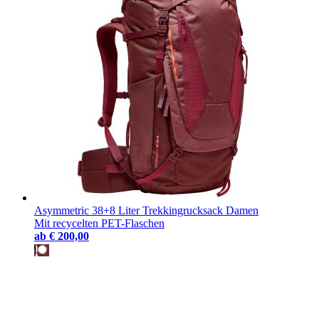
Asymmetric 38+8 Liter Trekkingrucksack Damen
Mit recycelten PET-Flaschen
ab
€ 200,00