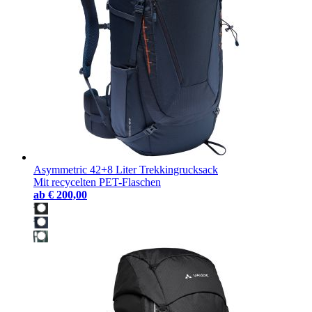
Asymmetric 42+8 Liter Trekkingrucksack
Mit recycelten PET-Flaschen
ab
€ 200,00