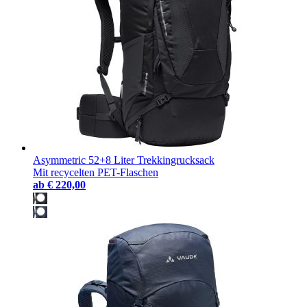
Asymmetric 52+8 Liter Trekkingrucksack
Mit recycelten PET-Flaschen
ab
€ 220,00