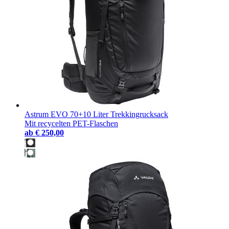
Astrum EVO 70+10 Liter Trekkingrucksack
Mit recycelten PET-Flaschen
ab
€ 250,00