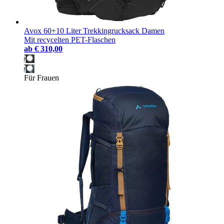
Avox 60+10 Liter Trekkingrucksack Damen
Mit recycelten PET-Flaschen
ab
€ 310,00
Für Frauen