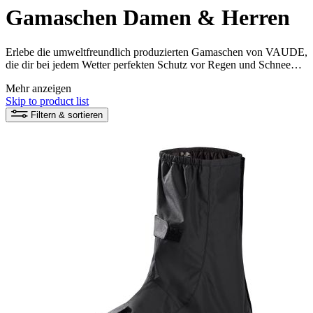
Gamaschen Damen & Herren
Erlebe die umweltfreundlich produzierten Gamaschen von VAUDE,
die dir bei jedem Wetter perfekten Schutz vor Regen und Schnee
bieten. Entscheide dich für höchste Qualität und Nachhaltigkeit und
Mehr anzeigen
genieße deine Outdoor-Abenteuer mit trockenen Füßen.
Skip to product list
Filtern & sortieren