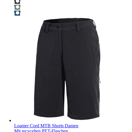
Loamer Cord MTB Shorts Damen
Mit recycelten PET-Flaschen