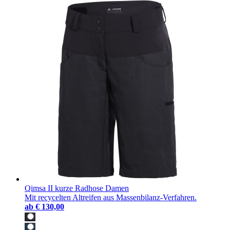
Qimsa II kurze Radhose Damen
Mit recycelten Altreifen aus Massenbilanz-Verfahren.
ab
€ 130,00