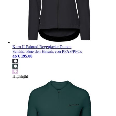
Kuro II Fahrrad Regenjacke Damen
Schützt ohne den Einsatz von PFAS/PFCs
ab
€ 195,00
Highlight