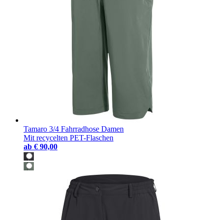
Tamaro 3/4 Fahrradhose Damen
Mit recycelten PET-Flaschen
ab
€ 90,00