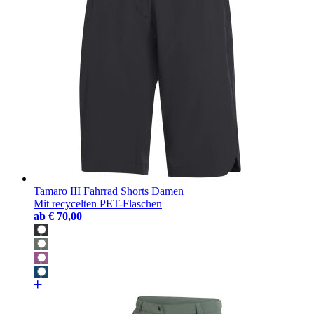
Tamaro III Fahrrad Shorts Damen
Mit recycelten PET-Flaschen
ab
€ 70,00