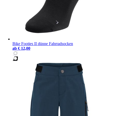
Bike Footies II dünne Fahrradsocken
ab
€ 12,00