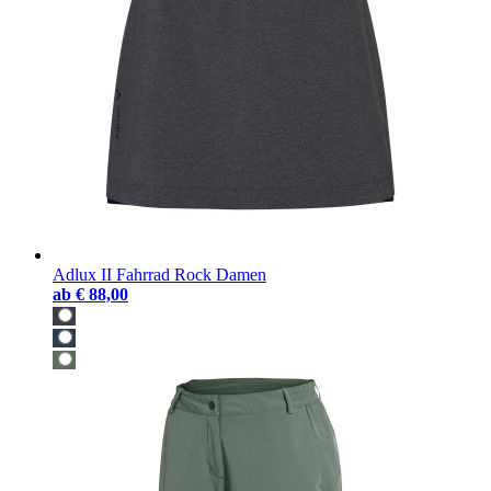
Adlux II Fahrrad Rock Damen
ab
€ 88,00