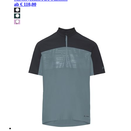
ab
€ 110,00