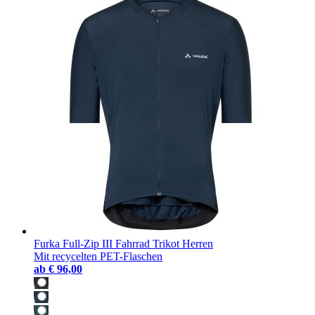
Furka Full-Zip III Fahrrad Trikot Herren
Mit recycelten PET-Flaschen
ab
€ 96,00