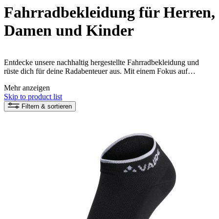
Fahrradbekleidung für Herren,
Damen und Kinder
Entdecke unsere nachhaltig hergestellte Fahrradbekleidung und
rüste dich für deine Radabenteuer aus. Mit einem Fokus auf
Funktion und Umweltfreundlichkeit bieten wir eine breite Palette an
Mehr anzeigen
Radhosen, Shirts, Jacken und Handschuhen. Tauche ein in die
Skip to product list
VAUDE Kollektion und finde die perfekte Fahrradbekleidung für
dich!
Filtern & sortieren