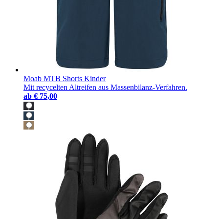
Moab MTB Shorts Kinder
Mit recycelten Altreifen aus Massenbilanz-Verfahren.
ab
€ 75,00