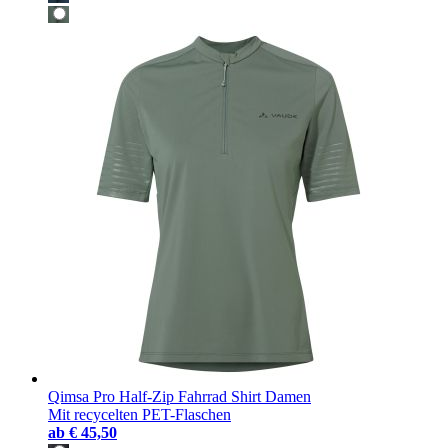
Qimsa Pro Half-Zip Fahrrad Shirt Damen
Mit recycelten PET-Flaschen
ab
€ 45,50