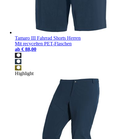
Tamaro III Fahrrad Shorts Herren
Mit recycelten PET-Flaschen
ab
€ 88,00
Highlight