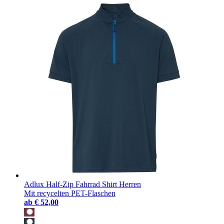
Adlux Half-Zip Fahrrad Shirt Herren
Mit recycelten PET-Flaschen
ab
€ 52,00