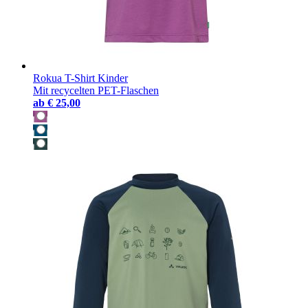
Rokua T-Shirt Kinder
Mit recycelten PET-Flaschen
ab
€ 25,00