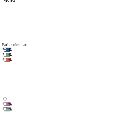
158/164
Farbe:
ultramarine
%
%
%
%
%