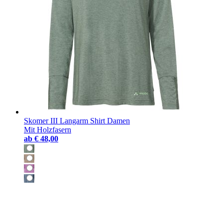
Skomer III Langarm Shirt Damen
Mit Holzfasern
ab
€ 48,00