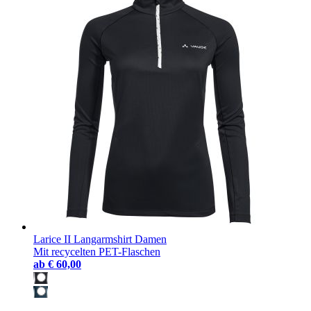
Larice II Langarmshirt Damen
Mit recycelten PET-Flaschen
ab
€ 60,00