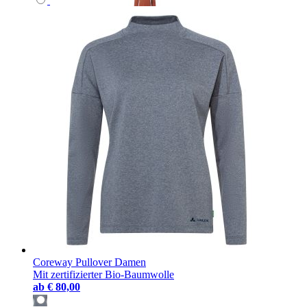
Coreway Pullover Damen
Mit zertifizierter Bio-Baumwolle
ab
€ 80,00