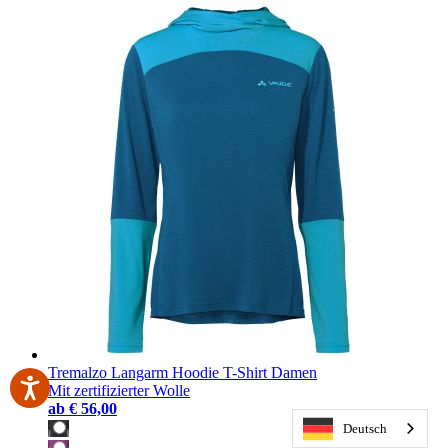
Tremalzo Langarm Hoodie T-Shirt Damen
Mit zertifizierter Wolle
ab
€ 56,00
Deutsch