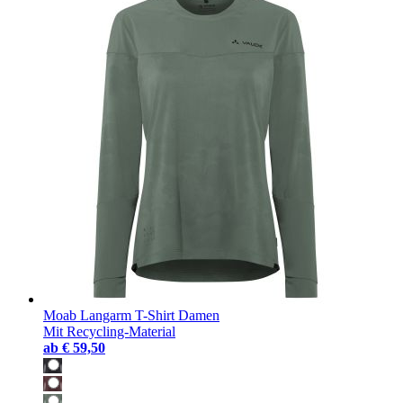
Moab Langarm T-Shirt Damen
Mit Recycling-Material
ab
€ 59,50