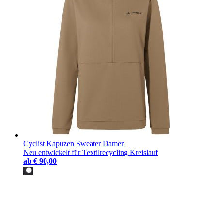
Cyclist Kapuzen Sweater Damen
Neu entwickelt für Textilrecycling Kreislauf
ab
€ 90,00