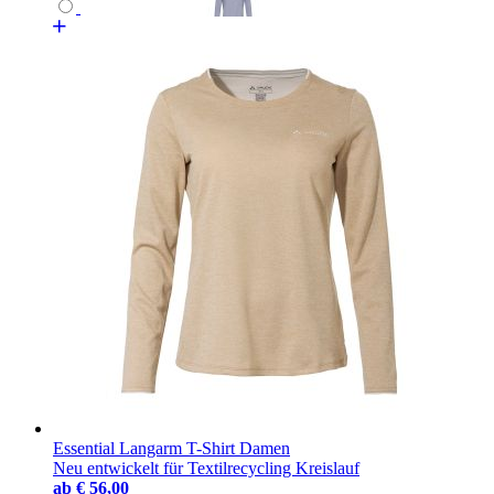
Essential Langarm T-Shirt Damen
Neu entwickelt für Textilrecycling Kreislauf
ab
€ 56,00