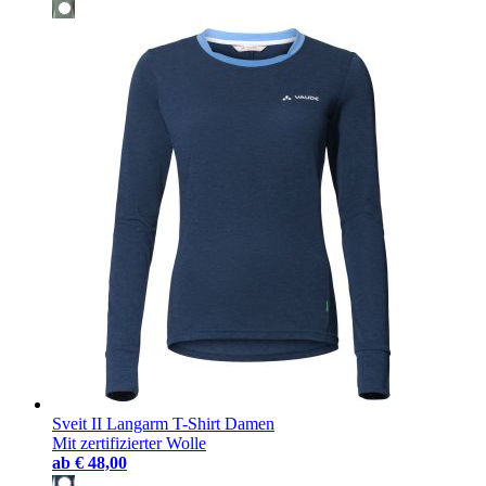
Sveit II Langarm T-Shirt Damen
Mit zertifizierter Wolle
ab
€ 48,00