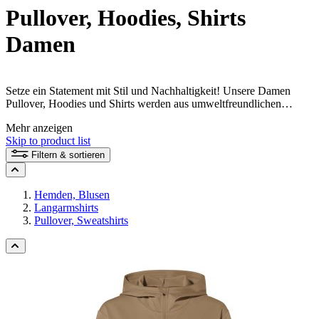
Pullover, Hoodies, Shirts
Damen
Setze ein Statement mit Stil und Nachhaltigkeit! Unsere Damen
Pullover, Hoodies und Shirts werden aus umweltfreundlichen
Materialien gefertigt, damit du nicht nur gut aussiehst, sondern auch
Mehr anzeigen
Gutes für die Welt tust. Entdecke jetzt die perfekte Kombination aus
Skip to product list
Fashion und Umweltbewusstsein!
Filtern & sortieren
Hemden, Blusen
Langarmshirts
Pullover, Sweatshirts