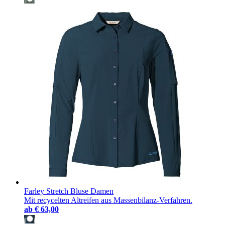
Farley Stretch Bluse Damen
Mit recycelten Altreifen aus Massenbilanz-Verfahren.
ab
€ 63,00