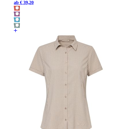
ab
€ 39,20