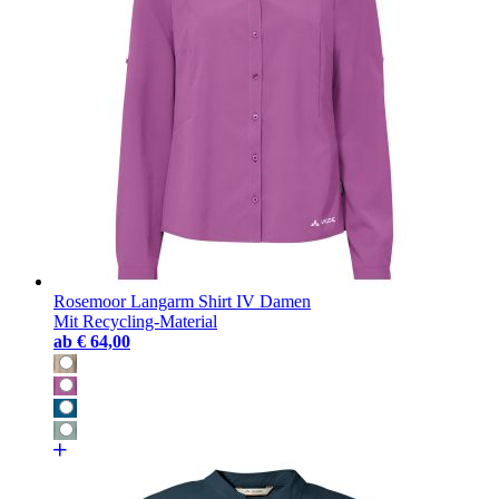
Rosemoor Langarm Shirt IV Damen
Mit Recycling-Material
ab
€ 64,00