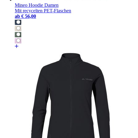
Mineo Hoodie Damen
Mit recycelten PET-Flaschen
ab
€ 56,00