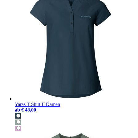
Yaras T-Shirt II Damen
ab
€ 48,00