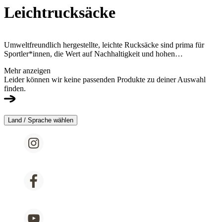
Leichtrucksäcke
Umweltfreundlich hergestellte, leichte Rucksäcke sind prima für
Sportler*innen, die Wert auf Nachhaltigkeit und hohen
Tragekomfort legen. Diese Rucksäcke sind aus nachhaltigen
Mehr anzeigen
Materialien hergestellt und ultra-leicht, um Gewicht zu sparen und
Leider können wir keine passenden Produkte zu deiner Auswahl
damit das Wandern, Trailrunning und Radfahren zu erleichtern.
finden.
Land / Sprache wählen