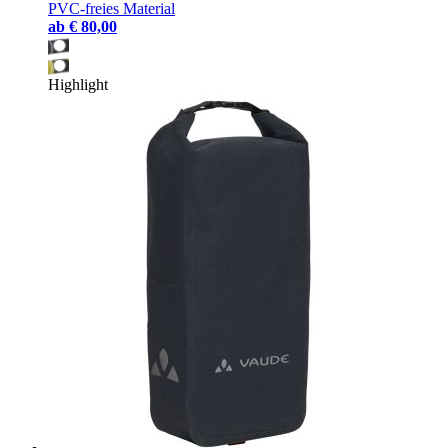
PVC-freies Material
ab
€ 80,00
Highlight