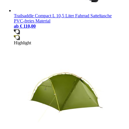
Trailsaddle Compact L 10,5 Liter Fahrrad Satteltasche
PVC-freies Material
ab
€ 110,00
Highlight