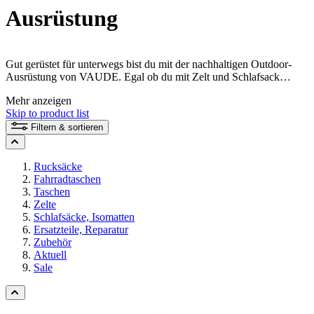
Ausrüstung
Gut gerüstet für unterwegs bist du mit der nachhaltigen Outdoor-
Ausrüstung von VAUDE. Egal ob du mit Zelt und Schlafsack
draußen übernachtest, mit Fahrradtaschen oder Trekkingrucksack
Mehr anzeigen
ferne Länder bereist oder mit dem Daypack zur Arbeit pendelst. Bei
Skip to product list
VAUDE im Shop findest du nachhaltig und fair produzierte
Outdoor-Ausrüstung für alle Abenteuer.
Filtern & sortieren
Rucksäcke
Fahrradtaschen
Taschen
Zelte
Schlafsäcke, Isomatten
Ersatzteile, Reparatur
Zubehör
Aktuell
Sale